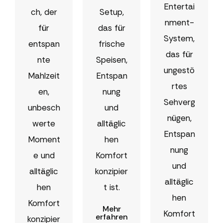
Entertai
ch, der
Setup,
nment-
für
das für
System,
entspan
frische
das für
nte
Speisen,
ungestö
Mahlzeit
Entspan
rtes
en,
nung
Sehverg
unbesch
und
nügen,
werte
alltäglic
Entspan
Moment
hen
nung
e und
Komfort
und
alltäglic
konzipier
alltäglic
hen
t ist.
hen
Komfort
Mehr
Komfort
erfahren
konzipier