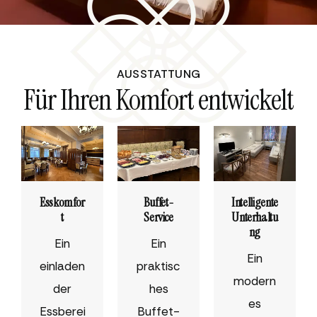
AUSSTATTUNG
Für Ihren Komfort entwickelt
Esskomfor
Buffet-
Intelligente
t
Service
Unterhaltu
ng
Ein
Ein
Ein
einladen
praktisc
modern
der
hes
es
Essberei
Buffet-